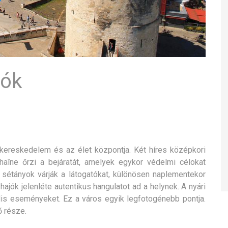
lók
kereskedelem és az élet központja. Két híres középkori
haîne őrzi a bejáratát, amelyek egykor védelmi célokat
 sétányok várják a látogatókat, különösen naplementekor
hajók jelenléte autentikus hangulatot ad a helynek. A nyári
ális eseményeket. Ez a város egyik legfotogénebb pontja.
ő része.