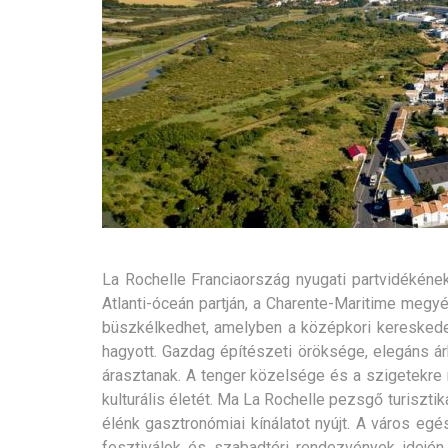
La Rochelle Franciaország nyugati partvidékéne
Atlanti-óceán partján, a Charente-Maritime megy
büszkélkedhet, amelyben a középkori kereskede
hagyott. Gazdag építészeti öröksége, elegáns ár
árasztanak. A tenger közelsége és a szigetekre
kulturális életét. Ma La Rochelle pezsgő turiszt
élénk gasztronómiai kínálatot nyújt. A város eg
fesztiválok és szabadtéri rendezvények idején. 