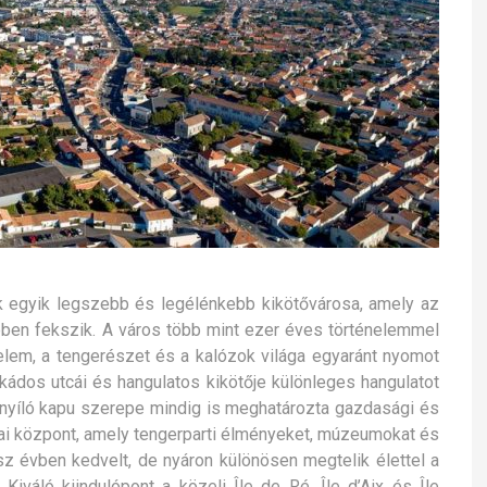
k egyik legszebb és legélénkebb kikötővárosa, amely az
ében fekszik.
A város több mint ezer éves történelemmel
lem, a tengerészet és a kalózok világa egyaránt nyomot
kádos utcái és hangulatos kikötője különleges hangulatot
 nyíló kapu szerepe mindig is meghatározta gazdasági és
ikai központ, amely tengerparti élményeket, múzeumokat és
ész évben kedvelt, de nyáron különösen megtelik élettel a
Kiváló kiindulópont a közeli Île de Ré, Île d’Aix és Île