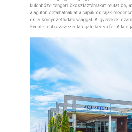
különböző tengeri ökoszisztémákat mutat be, az 
alagúton sétálhatnak át a cápák és ráják medencé
és a környezettudatossággal. A gyerekek számá
Évente több százezer látogató keresi fel. A látog