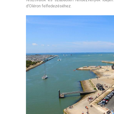
d’Oléron felfedezéséhez.