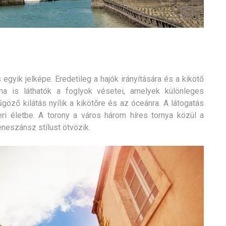
 egyik jelképe. Eredetileg a hajók irányítására és a kikötő
ma is láthatók a foglyok vésetei, amelyek különleges
űgöző kilátás nyílik a kikötőre és az óceánra. A látogatás
ri életbe. A torony a város három híres tornya közül a
eneszánsz stílust ötvözik.