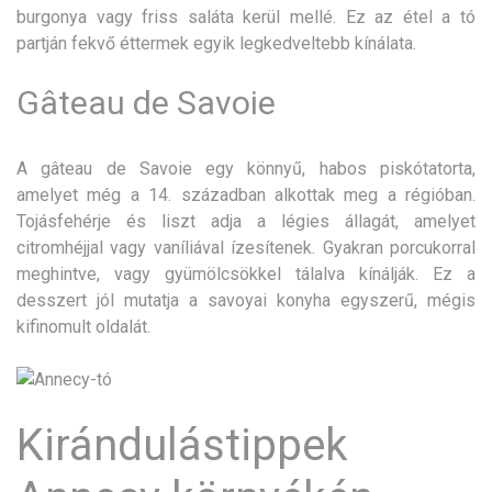
burgonya vagy friss saláta kerül mellé. Ez az étel a tó
partján fekvő éttermek egyik legkedveltebb kínálata.
Gâteau de Savoie
A gâteau de Savoie egy könnyű, habos piskótatorta,
amelyet még a 14. században alkottak meg a régióban.
Tojásfehérje és liszt adja a légies állagát, amelyet
citromhéjjal vagy vaníliával ízesítenek. Gyakran porcukorral
meghintve, vagy gyümölcsökkel tálalva kínálják. Ez a
desszert jól mutatja a savoyai konyha egyszerű, mégis
kifinomult oldalát.
Kirándulástippek