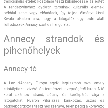
tradicionális ételek kóstolása teszi különlegessé az estét.
A rendezvényhez gyakran társulnak kulturális elemek,
például zene vagy előadások, így teljes élményt kínál.
Kiváló alkalom arra, hogy a látogatók egy este alatt
felfedezzék Annecy ízeit és hangulatát.
Annecy strandok és
pihenőhelyek
Annecy-tó
A Lac d’Annecy Európa egyik legtisztább tava, amely
kristálytiszta vizéről és természeti szépségéről híres. A tó
körül számos strand, sétány és kerékpárút várja a
látogatókat. Nyáron vitorlázás, kajakozás, úszás és
paddleboardozás teszi népszerűvé, télen pedig a környező