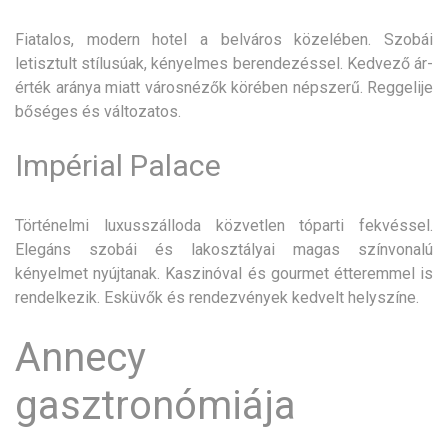
Fiatalos, modern hotel a belváros közelében. Szobái
letisztult stílusúak, kényelmes berendezéssel. Kedvező ár-
érték aránya miatt városnézők körében népszerű. Reggelije
bőséges és változatos.
Impérial Palace
Történelmi luxusszálloda közvetlen tóparti fekvéssel.
Elegáns szobái és lakosztályai magas színvonalú
kényelmet nyújtanak. Kaszinóval és gourmet étteremmel is
rendelkezik. Esküvők és rendezvények kedvelt helyszíne.
Annecy
gasztronómiája