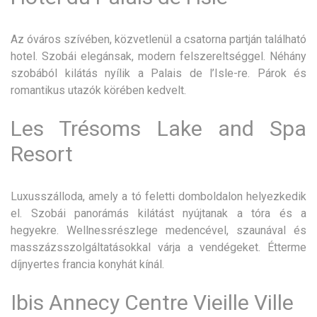
Az óváros szívében, közvetlenül a csatorna partján található
hotel. Szobái elegánsak, modern felszereltséggel. Néhány
szobából kilátás nyílik a Palais de l’Isle-re. Párok és
romantikus utazók körében kedvelt.
Les Trésoms Lake and Spa
Resort
Luxusszálloda, amely a tó feletti domboldalon helyezkedik
el. Szobái panorámás kilátást nyújtanak a tóra és a
hegyekre. Wellnessrészlege medencével, szaunával és
masszázsszolgáltatásokkal várja a vendégeket. Étterme
díjnyertes francia konyhát kínál.
Ibis Annecy Centre Vieille Ville