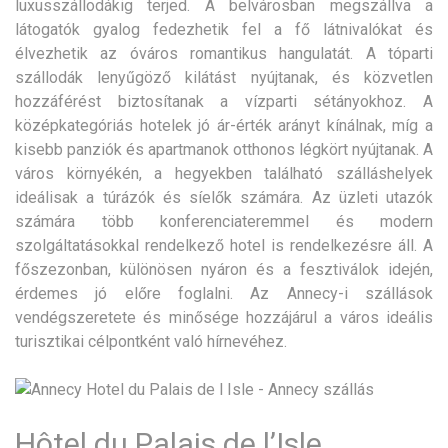
luxusszállodákig terjed. A belvárosban megszállva a
látogatók gyalog fedezhetik fel a fő látnivalókat és
élvezhetik az óváros romantikus hangulatát. A tóparti
szállodák lenyűgöző kilátást nyújtanak, és közvetlen
hozzáférést biztosítanak a vízparti sétányokhoz. A
középkategóriás hotelek jó ár-érték arányt kínálnak, míg a
kisebb panziók és apartmanok otthonos légkört nyújtanak. A
város környékén, a hegyekben található szálláshelyek
ideálisak a túrázók és síelők számára. Az üzleti utazók
számára több konferenciateremmel és modern
szolgáltatásokkal rendelkező hotel is rendelkezésre áll. A
főszezonban, különösen nyáron és a fesztiválok idején,
érdemes jó előre foglalni. Az Annecy-i szállások
vendégszeretete és minősége hozzájárul a város ideális
turisztikai célpontként való hírnevéhez.
Hôtel du Palais de l’Isle