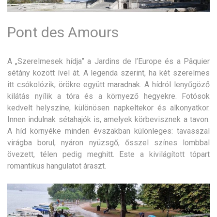
Pont des Amours
A „Szerelmesek hídja” a Jardins de l’Europe és a Pâquier
sétány között ível át. A legenda szerint, ha két szerelmes
itt csókolózik, örökre együtt maradnak. A hídról lenyűgöző
kilátás nyílik a tóra és a környező hegyekre. Fotósok
kedvelt helyszíne, különösen napkeltekor és alkonyatkor.
Innen indulnak sétahajók is, amelyek körbevisznek a tavon.
A híd környéke minden évszakban különleges: tavasszal
virágba borul, nyáron nyüzsgő, ősszel színes lombbal
övezett, télen pedig meghitt. Este a kivilágított tópart
romantikus hangulatot áraszt.