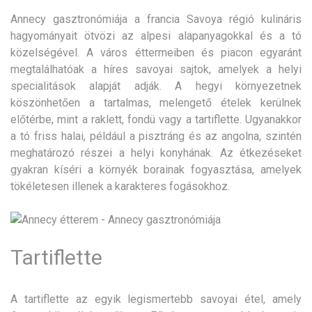
Annecy gasztronómiája a francia Savoya régió kulináris
hagyományait ötvözi az alpesi alapanyagokkal és a tó
közelségével. A város éttermeiben és piacon egyaránt
megtalálhatóak a híres savoyai sajtok, amelyek a helyi
specialitások alapját adják. A hegyi környezetnek
köszönhetően a tartalmas, melengető ételek kerülnek
előtérbe, mint a raklett, fondü vagy a tartiflette. Ugyanakkor
a tó friss halai, például a pisztráng és az angolna, szintén
meghatározó részei a helyi konyhának. Az étkezéseket
gyakran kíséri a környék borainak fogyasztása, amelyek
tökéletesen illenek a karakteres fogásokhoz.
Tartiflette
A tartiflette az egyik legismertebb savoyai étel, amely