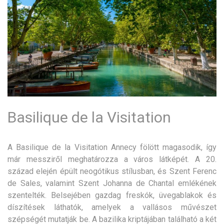
Basilique de la Visitation
A Basilique de la Visitation Annecy fölött magasodik, így
már messziről meghatározza a város látképét. A 20.
század elején épült neogótikus stílusban, és Szent Ferenc
de Sales, valamint Szent Johanna de Chantal emlékének
szentelték. Belsejében gazdag freskók, üvegablakok és
díszítések láthatók, amelyek a vallásos művészet
szépségét mutatják be. A bazilika kriptájában található a két