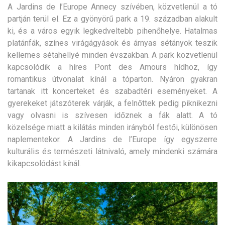
A Jardins de l’Europe Annecy szívében, közvetlenül a tó
partján terül el. Ez a gyönyörű park a 19. században alakult
ki, és a város egyik legkedveltebb pihenőhelye. Hatalmas
platánfák, színes virágágyások és árnyas sétányok teszik
kellemes sétahellyé minden évszakban. A park közvetlenül
kapcsolódik a híres Pont des Amours hídhoz, így
romantikus útvonalat kínál a tóparton. Nyáron gyakran
tartanak itt koncerteket és szabadtéri eseményeket. A
gyerekeket játszóterek várják, a felnőttek pedig piknikezni
vagy olvasni is szívesen időznek a fák alatt. A tó
közelsége miatt a kilátás minden irányból festői, különösen
naplementekor. A Jardins de l’Europe így egyszerre
kulturális és természeti látnivaló, amely mindenki számára
kikapcsolódást kínál.