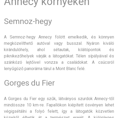
Annecy környékén
Semnoz-hegy
A Semnoz-hegy Annecy fölött emelkedik, és könnyen
megközelíthető autóval vagy busszal. Nyáron kiváló
kirándulóhely, ahol sétautak, kilátópontok és
piknikezőhelyek várják a látogatókat. Télen sípályáival és
szánkózó lejtőivel vonzza a családokat. A csúcsról
lenyűgöző panoráma tárul a Mont Blanc felé.
Gorges du Fier
A Gorges du Fier egy szűk, látványos szurdok Annecy-től
mindössze 10 km-re. Fapallókon kiépített ösvényen lehet
végigsétálni a folyó felett, így a látogatók közvetlen
közelről élhetik át a természet erejét. A különleges