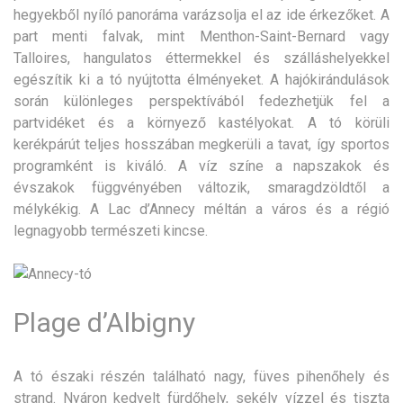
hegyekből nyíló panoráma varázsolja el az ide érkezőket. A
part menti falvak, mint Menthon-Saint-Bernard vagy
Talloires, hangulatos éttermekkel és szálláshelyekkel
egészítik ki a tó nyújtotta élményeket. A hajókirándulások
során különleges perspektívából fedezhetjük fel a
partvidéket és a környező kastélyokat. A tó körüli
kerékpárút teljes hosszában megkerüli a tavat, így sportos
programként is kiváló. A víz színe a napszakok és
évszakok függvényében változik, smaragdzöldtől a
mélykékig. A Lac d’Annecy méltán a város és a régió
legnagyobb természeti kincse.
Plage d’Albigny
A tó északi részén található nagy, füves pihenőhely és
strand. Nyáron kedvelt fürdőhely, sekély vízzel és tiszta