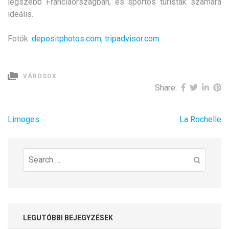
legszebb Franciaországban, és sportos turisták számára
ideális.
Fotók:
depositphotos.com
,
tripadvisor.com
VÁROSOK
Share:
Bejegyzés
Limoges
La Rochelle
navigáció
Search
for:
LEGUTÓBBI BEJEGYZÉSEK