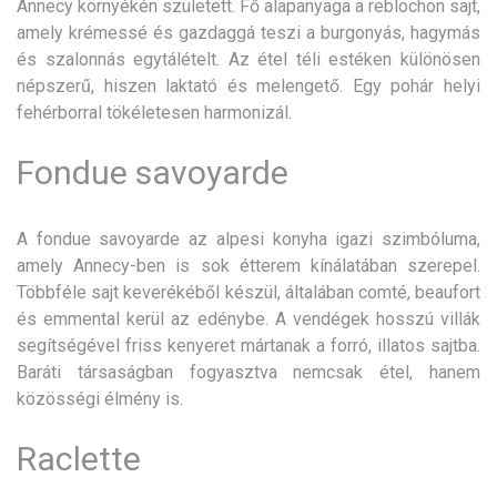
Annecy környékén született. Fő alapanyaga a reblochon sajt,
amely krémessé és gazdaggá teszi a burgonyás, hagymás
és szalonnás egytálételt. Az étel téli estéken különösen
népszerű, hiszen laktató és melengető. Egy pohár helyi
fehérborral tökéletesen harmonizál.
Fondue savoyarde
A fondue savoyarde az alpesi konyha igazi szimbóluma,
amely Annecy-ben is sok étterem kínálatában szerepel.
Többféle sajt keverékéből készül, általában comté, beaufort
és emmental kerül az edénybe. A vendégek hosszú villák
segítségével friss kenyeret mártanak a forró, illatos sajtba.
Baráti társaságban fogyasztva nemcsak étel, hanem
közösségi élmény is.
Raclette