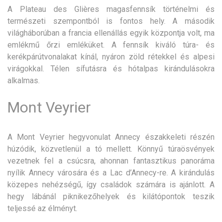
A Plateau des Glières magasfennsík történelmi és
természeti szempontból is fontos hely. A második
világháborúban a francia ellenállás egyik központja volt, ma
emlékmű őrzi emléküket. A fennsík kiváló túra- és
kerékpárútvonalakat kínál, nyáron zöld rétekkel és alpesi
virágokkal. Télen sífutásra és hótalpas kirándulásokra
alkalmas.
Mont Veyrier
A Mont Veyrier hegyvonulat Annecy északkeleti részén
húzódik, közvetlenül a tó mellett. Könnyű túraösvények
vezetnek fel a csúcsra, ahonnan fantasztikus panoráma
nyílik Annecy városára és a Lac d’Annecy-re. A kirándulás
közepes nehézségű, így családok számára is ajánlott. A
hegy lábánál piknikezőhelyek és kilátópontok teszik
teljessé az élményt.