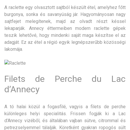
A raclette egy olvasztott sajtból készült étel, amelyhez főtt
burgonya, sonka és savanyúság jár. Hagyományosan nagy
sajtfejet melegítenek, majd az olvadt részt késsel
lekaparják. Annecy éttermeiben modern raclette gépek
teszik lehetővé, hogy mindenki saját maga készítse el az
adagját. Ez az étel a régió egyik legnépszerűbb közösségi
lakomája.
Filets de Perche du Lac
d’Annecy
A tó halai közül a fogasfilé, vagyis a filets de perche
különleges helyi specialitás. Frissen fogják ki a Lac
d’Annecy vizéből, és általában vajban sütve, citrommal és
petrezselyemmel tálalják. Köretként gyakran ropogós sült