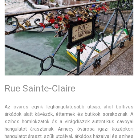
Rue Sainte-Claire
Az óváros egyik leghangulatosabb utcája, ahol boltíves
árkádok alatt kávézók, éttermek és butikok sorakoznak. A
színes homlokzatok és a virágdíszek autentikus savoyai
hangulatot árasztanak. Annecy óvárosa igazi középkori
hangulatot áraszt, szűk utcáival, árkádos házaival és színes