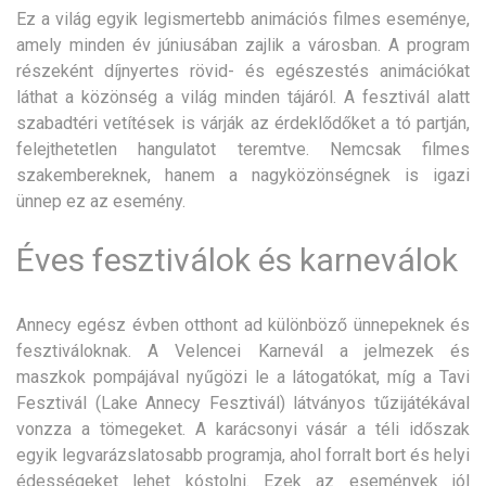
Ez a világ egyik legismertebb animációs filmes eseménye,
amely minden év júniusában zajlik a városban. A program
részeként díjnyertes rövid- és egészestés animációkat
láthat a közönség a világ minden tájáról. A fesztivál alatt
szabadtéri vetítések is várják az érdeklődőket a tó partján,
felejthetetlen hangulatot teremtve. Nemcsak filmes
szakembereknek, hanem a nagyközönségnek is igazi
ünnep ez az esemény.
Éves fesztiválok és karneválok
Annecy egész évben otthont ad különböző ünnepeknek és
fesztiváloknak. A Velencei Karnevál a jelmezek és
maszkok pompájával nyűgözi le a látogatókat, míg a Tavi
Fesztivál (Lake Annecy Fesztivál) látványos tűzijátékával
vonzza a tömegeket. A karácsonyi vásár a téli időszak
egyik legvarázslatosabb programja, ahol forralt bort és helyi
édességeket lehet kóstolni. Ezek az események jól