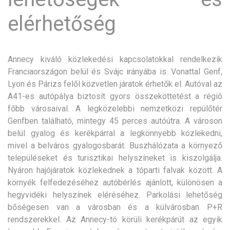
elérhetőség
Annecy kiváló közlekedési kapcsolatokkal rendelkezik
Franciaországon belül és Svájc irányába is. Vonattal Genf,
Lyon és Párizs felől közvetlen járatok érhetők el. Autóval az
A41-es autópálya biztosít gyors összeköttetést a régió
főbb városaival. A legközelebbi nemzetközi repülőtér
Genfben található, mintegy 45 perces autóútra. A városon
belül gyalog és kerékpárral a legkönnyebb közlekedni,
mivel a belváros gyalogosbarát. Buszhálózata a környező
településeket és turisztikai helyszíneket is kiszolgálja.
Nyáron hajójáratok közlekednek a tóparti falvak között. A
környék felfedezéséhez autóbérlés ajánlott, különösen a
hegyvidéki helyszínek eléréséhez. Parkolási lehetőség
bőségesen van a városban és a külvárosban P+R
rendszerekkel. Az Annecy-tó körüli kerékpárút az egyik