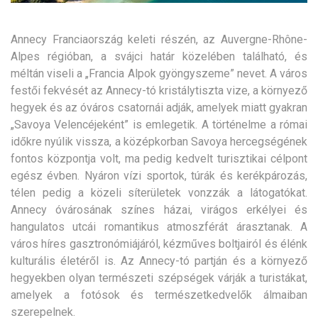
Annecy Franciaország keleti részén, az Auvergne-Rhône-
Alpes régióban, a svájci határ közelében található, és
méltán viseli a „Francia Alpok gyöngyszeme” nevet.
A város
festői fekvését az Annecy-tó kristálytiszta vize, a környező
hegyek és az óváros csatornái adják, amelyek miatt gyakran
„Savoya Velencéjeként” is emlegetik. A történelme a római
időkre nyúlik vissza, a középkorban Savoya hercegségének
fontos központja volt, ma pedig kedvelt turisztikai célpont
egész évben. Nyáron vízi sportok, túrák és kerékpározás,
télen pedig a közeli síterületek vonzzák a látogatókat.
Annecy óvárosának színes házai, virágos erkélyei és
hangulatos utcái romantikus atmoszférát árasztanak. A
város híres gasztronómiájáról, kézműves boltjairól és élénk
kulturális életéről is. Az Annecy-tó partján és a környező
hegyekben olyan természeti szépségek várják a turistákat,
amelyek a fotósok és természetkedvelők álmaiban
szerepelnek.