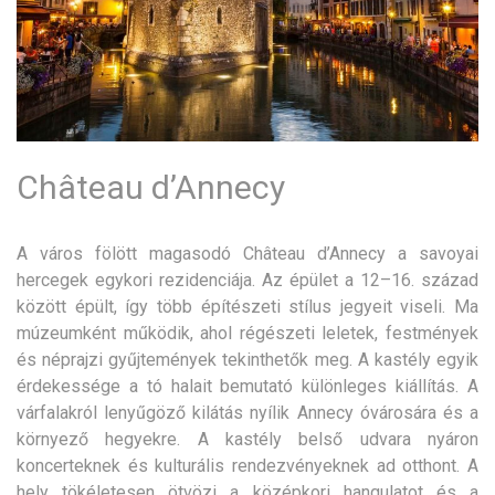
Château d’Annecy
A város fölött magasodó Château d’Annecy a savoyai
hercegek egykori rezidenciája. Az épület a 12–16. század
között épült, így több építészeti stílus jegyeit viseli. Ma
múzeumként működik, ahol régészeti leletek, festmények
és néprajzi gyűjtemények tekinthetők meg. A kastély egyik
érdekessége a tó halait bemutató különleges kiállítás. A
várfalakról lenyűgöző kilátás nyílik Annecy óvárosára és a
környező hegyekre. A kastély belső udvara nyáron
koncerteknek és kulturális rendezvényeknek ad otthont. A
hely tökéletesen ötvözi a középkori hangulatot és a