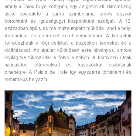
amely a Thiou folyó közepén, egy szigeten áll. Háromszög
alakú kőépülete a város szimbóluma, amely egykor
börtönként és igazságügyi központként szolgált. A 12.
században épült, és ma múzeumként működik, ahol a helyi
történelem és építészet kerül bemutatásra. A látogatók
felfedezhetik a régi cellákat, a középkori termeket és a
kiállításokat. Az épület különösen este látványos, amikor
kivilágítva tükröződik a folyó vizében. A környező utcák
hangulatos éttermekkel és kávézókkal csábítanak
pihenésre. A Palais de l’Isle így egyszerre történelmi és
romantikus helyszín.