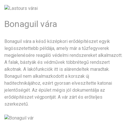
Bonaguil vára
Bonaguil vára a késő középkori erődépítészet egyik
legösszetettebb példája, amely már a tűzfegyverek
megjelenésére reagáló védelmi rendszereket alkalmazott.
A falak, bástyák és védművek többrétegű rendszert
alkotnak. A lakófunkciók itt is alárendeltek maradtak.
Bonaguil nem alkalmazkodott a korszak új
haditechnikájához, ezért gyorsan elveszítette katonai
jelentőségét. Az épület mégis jól dokumentálja az
erődépítészet végpontját. A vár zárt és erőteljes
szerkezetű.