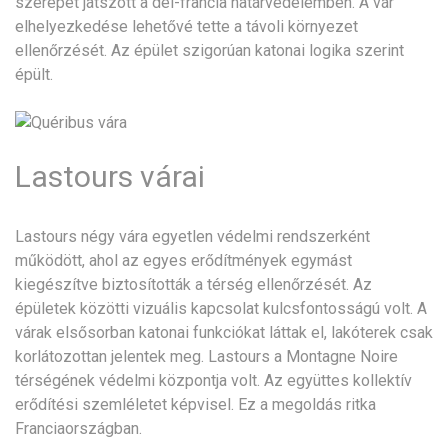
szerepet játszott a dél-francia határvédelemben. A vár
elhelyezkedése lehetővé tette a távoli környezet
ellenőrzését. Az épület szigorúan katonai logika szerint
épült.
Lastours várai
Lastours négy vára egyetlen védelmi rendszerként
működött, ahol az egyes erődítmények egymást
kiegészítve biztosították a térség ellenőrzését. Az
épületek közötti vizuális kapcsolat kulcsfontosságú volt. A
várak elsősorban katonai funkciókat láttak el, lakóterek csak
korlátozottan jelentek meg. Lastours a Montagne Noire
térségének védelmi központja volt. Az együttes kollektív
erődítési szemléletet képvisel. Ez a megoldás ritka
Franciaországban.