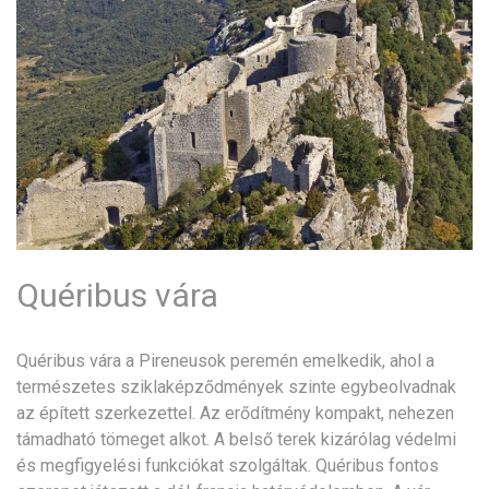
Quéribus vára
Quéribus vára a Pireneusok peremén emelkedik, ahol a
természetes sziklaképződmények szinte egybeolvadnak
az épített szerkezettel. Az erődítmény kompakt, nehezen
támadható tömeget alkot. A belső terek kizárólag védelmi
és megfigyelési funkciókat szolgáltak. Quéribus fontos