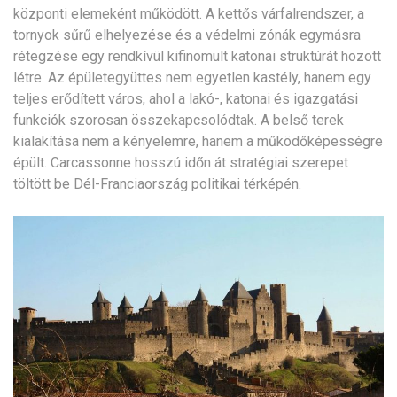
központi elemeként működött. A kettős várfalrendszer, a
tornyok sűrű elhelyezése és a védelmi zónák egymásra
rétegzése egy rendkívül kifinomult katonai struktúrát hozott
létre. Az épületegyüttes nem egyetlen kastély, hanem egy
teljes erődített város, ahol a lakó-, katonai és igazgatási
funkciók szorosan összekapcsolódtak. A belső terek
kialakítása nem a kényelemre, hanem a működőképességre
épült. Carcassonne hosszú időn át stratégiai szerepet
töltött be Dél-Franciaország politikai térképén.