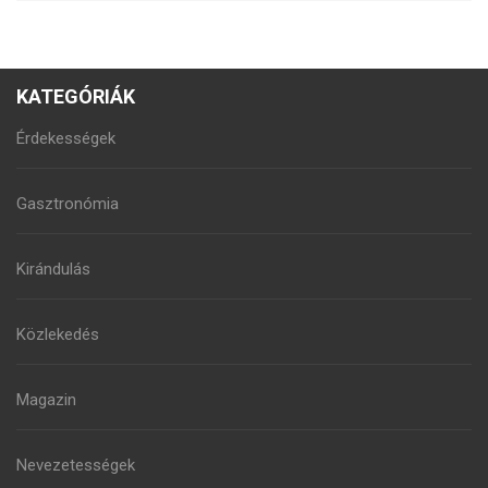
KATEGÓRIÁK
Érdekességek
Gasztronómia
Kirándulás
Közlekedés
Magazin
Nevezetességek