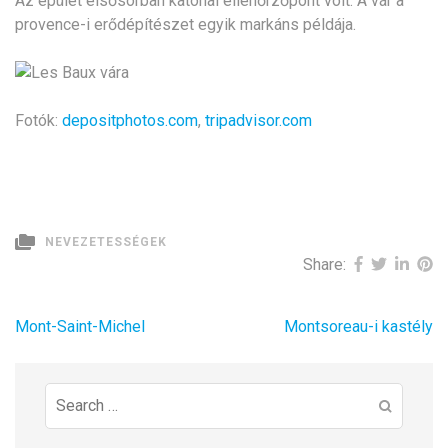
Az épület elsősorban katonai ellenőrzőpont volt. A vár a
provence-i erődépítészet egyik markáns példája.
Fotók:
depositphotos.com
,
tripadvisor.com
NEVEZETESSÉGEK
Share:
Bejegyzés
Mont-Saint-Michel
Montsoreau-i kastély
navigáció
Search
for: