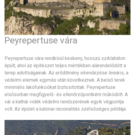
Peyrepertuse vára
Peyrepertuse vára rendkívül keskeny, hosszú sziklaháton
épült, ahol az építészet teljes mértékben alárendelődött a
terep adottságainak. Az erődítmény elrendezése lineáris, a
védelmi elemek egymás után következnek. A belső terek
minimális lakófunkciókat biztosítottak. Peyrepertuse
elsősorban megfigyelő- és ellenőrzőpontként működött. A
vár a kathár vidék védelmi rendszerének egyik végpontja
volt. Az épület a katonai racionalitás szélsőséges példája.