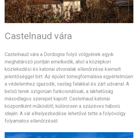
Castelnaud vára
Castelnaud vára a Dordogne folyó völgyének egyik
meghatározó pontján emelkedik, ahol a középkori
közlekedési és katonai útvonalak ellenőrzése kiemelt
jelentőséggel bírt. Az épület tömegformálása egyértelműen
a védelemhez igazodik, vastag falakkal és zárt udvarral. A
belső terek szigorúan funkcionálisak, a lakhatóság
másodlagos szerepet kapott. Castelnaud katonai
központként működött, különösen a százéves háború
idején. A vár elhelyezkedése lehetővé tette a folyóvölgy
folyamatos ellenőrzését.