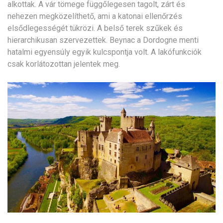
alkottak. A vár tömege függőlegesen tagolt, zárt és
nehezen megközelíthető, ami a katonai ellenőrzés
elsődlegességét tükrözi. A belső terek szűkek és
hierarchikusan szervezettek. Beynac a Dordogne menti
hatalmi egyensúly egyik kulcspontja volt. A lakófunkciók
csak korlátozottan jelentek meg.