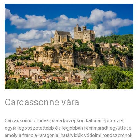
Carcassonne vára
Carcassonne erődvárosa a középkori katonai építészet
egyik legösszetettebb és legjobban fennmaradt együttese,
amely a francia–aragóniai határvidék védelmi rendszerének