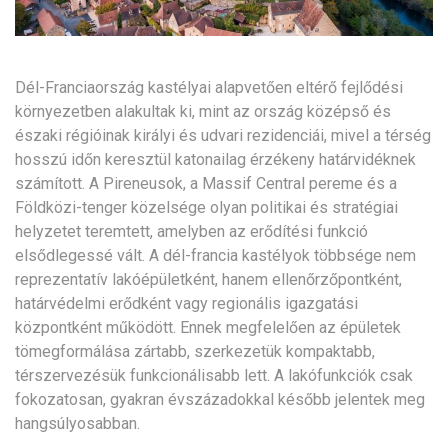
Dél-Franciaország kastélyai alapvetően eltérő fejlődési
környezetben alakultak ki, mint az ország középső és
északi régióinak királyi és udvari rezidenciái, mivel a térség
hosszú időn keresztül katonailag érzékeny határvidéknek
számított. A Pireneusok, a Massif Central pereme és a
Földközi-tenger közelsége olyan politikai és stratégiai
helyzetet teremtett, amelyben az erődítési funkció
elsődlegessé vált. A dél-francia kastélyok többsége nem
reprezentatív lakóépületként, hanem ellenőrzőpontként,
határvédelmi erődként vagy regionális igazgatási
központként működött. Ennek megfelelően az épületek
tömegformálása zártabb, szerkezetük kompaktabb,
térszervezésük funkcionálisabb lett. A lakófunkciók csak
fokozatosan, gyakran évszázadokkal később jelentek meg
hangsúlyosabban.