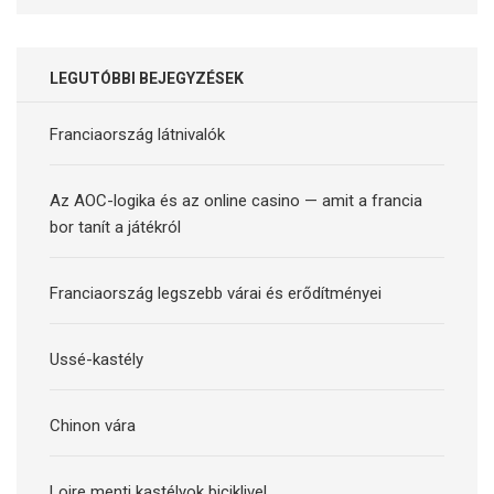
LEGUTÓBBI BEJEGYZÉSEK
Franciaország látnivalók
Az AOC-logika és az online casino — amit a francia
bor tanít a játékról
Franciaország legszebb várai és erődítményei
Ussé-kastély
Chinon vára
Loire menti kastélyok biciklivel