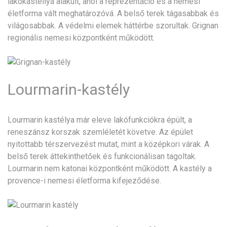
lakókastéllyá alakult, ahol a reprezentáció és a nemesi
életforma vált meghatározóvá. A belső terek tágasabbak és
világosabbak. A védelmi elemek háttérbe szorultak. Grignan
regionális nemesi központként működött.
Lourmarin-kastély
Lourmarin kastélya már eleve lakófunkciókra épült, a
reneszánsz korszak szemléletét követve. Az épület
nyitottabb térszervezést mutat, mint a középkori várak. A
belső terek áttekinthetőek és funkcionálisan tagoltak.
Lourmarin nem katonai központként működött. A kastély a
provence-i nemesi életforma kifejeződése.