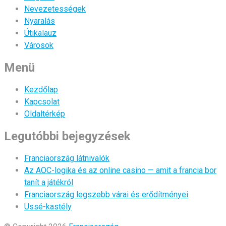
Nevezetességek
Nyaralás
Útikalauz
Városok
Menü
Kezdőlap
Kapcsolat
Oldaltérkép
Legutóbbi bejegyzések
Franciaország látnivalók
Az AOC-logika és az online casino — amit a francia bor
tanít a játékról
Franciaország legszebb várai és erődítményei
Ussé-kastély