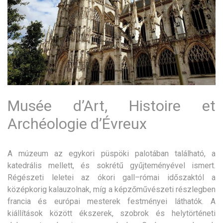
Musée d’Art, Histoire et
Archéologie d’Évreux
A múzeum az egykori püspöki palotában található, a
katedrális mellett, és sokrétű gyűjteményével ismert.
Régészeti leletei az ókori gall–római időszaktól a
középkorig kalauzolnak, míg a képzőművészeti részlegben
francia és európai mesterek festményei láthatók. A
kiállítások között ékszerek, szobrok és helytörténeti