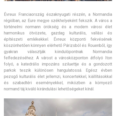
Évreux Franciaország északnyugati részén, a Normandia
régióban, az Eure megye székhelyeként fekszik. A város a
történelmi normann örökség és a modern városi élet
harmonikus ötvözete, gazdag kulturális, vallási és
építészeti emlékekkel.
Évreux központi fekvésének
köszönhetően könnyen elérhető Párizsból és Rouenből, így
gyakran választják kiindulópontnak Normandia
felfedezéséhez. A várost a városközponton átfolyó Iton
folyó, a katedrális impozáns sziluettje és a gondozott
parkok teszik különösen hangulatossá. Egész évben
pezsgő kulturális élet jellemzi, koncertekkel, kiállításokkal
és szabadtéri eseményekkel, miközben a környező
normand táj kiváló kirándulási lehetőségeket kínál.