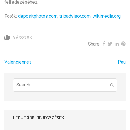
felfedezéséhez.
Fotók:
depositphotos.com
,
tripadvisor.com
,
wikimedia.org
VÁROSOK
Share:
Bejegyzés
Valenciennes
Pau
navigáció
Search
for:
LEGUTÓBBI BEJEGYZÉSEK