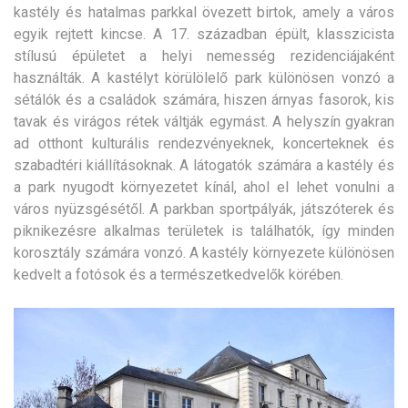
kastély és hatalmas parkkal övezett birtok, amely a város
egyik rejtett kincse. A 17. században épült, klasszicista
stílusú épületet a helyi nemesség rezidenciájaként
használták. A kastélyt körülölelő park különösen vonzó a
sétálók és a családok számára, hiszen árnyas fasorok, kis
tavak és virágos rétek váltják egymást. A helyszín gyakran
ad otthont kulturális rendezvényeknek, koncerteknek és
szabadtéri kiállításoknak. A látogatók számára a kastély és
a park nyugodt környezetet kínál, ahol el lehet vonulni a
város nyüzsgésétől. A parkban sportpályák, játszóterek és
piknikezésre alkalmas területek is találhatók, így minden
korosztály számára vonzó. A kastély környezete különösen
kedvelt a fotósok és a természetkedvelők körében.