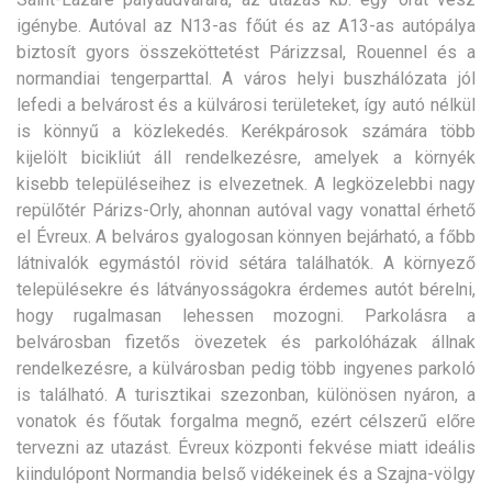
igénybe. Autóval az N13-as főút és az A13-as autópálya
biztosít gyors összeköttetést Párizzsal, Rouennel és a
normandiai tengerparttal. A város helyi buszhálózata jól
lefedi a belvárost és a külvárosi területeket, így autó nélkül
is könnyű a közlekedés. Kerékpárosok számára több
kijelölt bicikliút áll rendelkezésre, amelyek a környék
kisebb településeihez is elvezetnek. A legközelebbi nagy
repülőtér Párizs-Orly, ahonnan autóval vagy vonattal érhető
el Évreux. A belváros gyalogosan könnyen bejárható, a főbb
látnivalók egymástól rövid sétára találhatók. A környező
településekre és látványosságokra érdemes autót bérelni,
hogy rugalmasan lehessen mozogni. Parkolásra a
belvárosban fizetős övezetek és parkolóházak állnak
rendelkezésre, a külvárosban pedig több ingyenes parkoló
is található. A turisztikai szezonban, különösen nyáron, a
vonatok és főutak forgalma megnő, ezért célszerű előre
tervezni az utazást. Évreux központi fekvése miatt ideális
kiindulópont Normandia belső vidékeinek és a Szajna-völgy