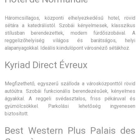
Háromcsillagos, központi elhelyezkedésű hotel, rövid
sétára a katedrálistól. Szobái kényelmesek, klasszikus
stílusban berendezettek, modern fürdőszobával. A
reggelizőhelyiség világos és barátságos, helyi
alapanyagokkal. Ideális kiindulópont városnéző sétákhoz.
Kyriad Direct Évreux
Megfizethető, egyszerű szálloda a városközponttól rövid
autóútra. Szobái funkcionális berendezésűek, kényelmes
ágyakkal. A reggeli svédasztalos, friss pékáruval és
gyümölcsökkel. Parkolási lehetőség ingyenesen
biztosított.
Best Western Plus Palais des