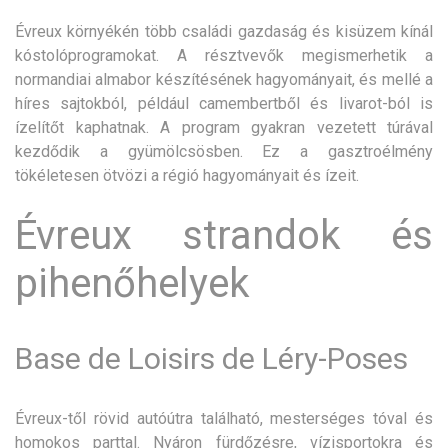
Évreux környékén több családi gazdaság és kisüzem kínál
kóstolóprogramokat. A résztvevők megismerhetik a
normandiai almabor készítésének hagyományait, és mellé a
híres sajtokból, például camembertből és livarot-ból is
ízelítőt kaphatnak. A program gyakran vezetett túrával
kezdődik a gyümölcsösben. Ez a gasztroélmény
tökéletesen ötvözi a régió hagyományait és ízeit.
Évreux strandok és
pihenőhelyek
Base de Loisirs de Léry-Poses
Évreux-től rövid autóútra található, mesterséges tóval és
homokos parttal. Nyáron fürdőzésre, vízisportokra és