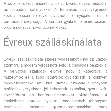
A botanikus kert pihenőhelynek is kiváló, árnyas padokkal
és csendes sétányokkal. A tematikus növényágyások
között lassan haladva élvezhető a nyugalom és a
természet szépsége. A kertben gyakran tartanak családi
programokat és növénybemutatókat.
Évreux szálláskínálata
Évreux szálláskínálata széles választékot kínál az utazók
számára, a modern városi hotelektől a családias panziókig.
A belvárosi szállodák előnye, hogy a katedrális, a
múzeumok és a főbb látnivalók gyalogosan is könnyen
megközelíthetők. Az üzleti utazók számára a nagyobb
szállodák kényelmes, jól felszerelt szobákat, gyors wifi-
hozzáférést és konferenciatermeket biztosítanak. A
családbarát hotelek gyakran rendelkeznek többágyas
szobákkal, valamint gyermekprogramokkal vagy