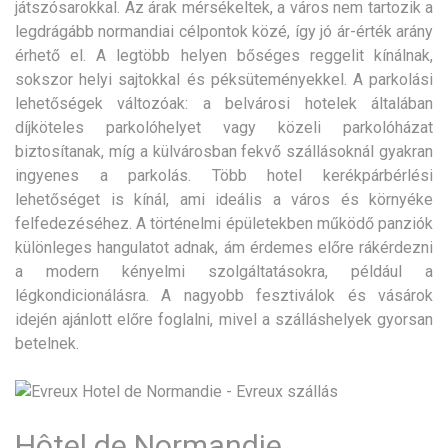
játszósarokkal. Az árak mérsékeltek, a város nem tartozik a
legdrágább normandiai célpontok közé, így jó ár-érték arány
érhető el. A legtöbb helyen bőséges reggelit kínálnak,
sokszor helyi sajtokkal és péksüteményekkel. A parkolási
lehetőségek változóak: a belvárosi hotelek általában
díjköteles parkolóhelyet vagy közeli parkolóházat
biztosítanak, míg a külvárosban fekvő szállásoknál gyakran
ingyenes a parkolás. Több hotel kerékpárbérlési
lehetőséget is kínál, ami ideális a város és környéke
felfedezéséhez. A történelmi épületekben működő panziók
különleges hangulatot adnak, ám érdemes előre rákérdezni
a modern kényelmi szolgáltatásokra, például a
légkondicionálásra. A nagyobb fesztiválok és vásárok
idején ajánlott előre foglalni, mivel a szálláshelyek gyorsan
betelnek.
Hôtel de Normandie