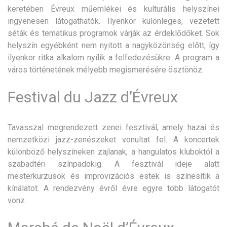
keretében Évreux műemlékei és kulturális helyszínei
ingyenesen látogathatók. Ilyenkor különleges, vezetett
séták és tematikus programok várják az érdeklődőket. Sok
helyszín egyébként nem nyitott a nagyközönség előtt, így
ilyenkor ritka alkalom nyílik a felfedezésükre. A program a
város történetének mélyebb megismerésére ösztönöz.
Festival du Jazz d’Évreux
Tavasszal megrendezett zenei fesztivál, amely hazai és
nemzetközi jazz-zenészeket vonultat fel. A koncertek
különböző helyszíneken zajlanak, a hangulatos kluboktól a
szabadtéri színpadokig. A fesztivál ideje alatt
mesterkurzusok és improvizációs estek is színesítik a
kínálatot. A rendezvény évről évre egyre több látogatót
vonz.