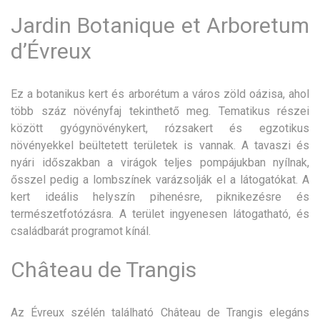
Jardin Botanique et Arboretum
d’Évreux
Ez a botanikus kert és arborétum a város zöld oázisa, ahol
több száz növényfaj tekinthető meg. Tematikus részei
között gyógynövénykert, rózsakert és egzotikus
növényekkel beültetett területek is vannak. A tavaszi és
nyári időszakban a virágok teljes pompájukban nyílnak,
ősszel pedig a lombszínek varázsolják el a látogatókat. A
kert ideális helyszín pihenésre, piknikezésre és
természetfotózásra. A terület ingyenesen látogatható, és
családbarát programot kínál.
Château de Trangis
Az Évreux szélén található Château de Trangis elegáns