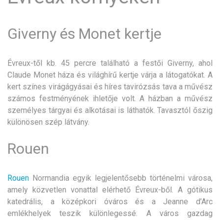
Giverny és Monet kertje
Évreux-től kb. 45 percre található a festői Giverny, ahol
Claude Monet háza és világhírű kertje várja a látogatókat. A
kert színes virágágyásai és híres tavirózsás tava a művész
számos festményének ihletője volt. A házban a művész
személyes tárgyai és alkotásai is láthatók. Tavasztól őszig
különösen szép látvány.
Rouen
Rouen
Normandia egyik legjelentősebb történelmi városa,
amely közvetlen vonattal elérhető Évreux-ből. A gótikus
katedrális, a középkori óváros és a Jeanne d’Arc
emlékhelyek teszik különlegessé. A város gazdag