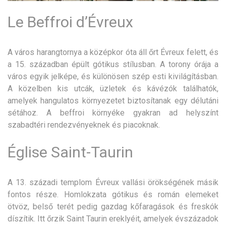
Le Beffroi d’Évreux
A város harangtornya a középkor óta áll őrt Évreux felett, és
a 15. században épült gótikus stílusban. A torony órája a
város egyik jelképe, és különösen szép esti kivilágításban.
A közelben kis utcák, üzletek és kávézók találhatók,
amelyek hangulatos környezetet biztosítanak egy délutáni
sétához. A beffroi környéke gyakran ad helyszínt
szabadtéri rendezvényeknek és piacoknak.
Église Saint-Taurin
A 13. századi templom Évreux vallási örökségének másik
fontos része. Homlokzata gótikus és román elemeket
ötvöz, belső terét pedig gazdag kőfaragások és freskók
díszítik. Itt őrzik Saint Taurin ereklyéit, amelyek évszázadok