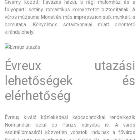
Giverny között. Favázas házai, a régi malomház és a
folyóparti sétány romantikus környezetet biztosítanak. A
város múzeuma Monet és más impresszionisták munkáit is
bemutatja. Kényelmes sétaútvonalai miatt pihentető
kirándulóhely.
Évreux utazási
lehetőségek és
elérhetőség
Évreux kiváló közlekedési kapcsolatokkal rendelkezik
Normandián belül és Párizs irányába is. A város
vasútállomásáról közvetlen vonatok indulnak a főváros
Saint-Lazare pályaudvarára, az utazás kb. egy órát vesz