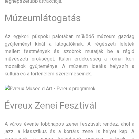
legnépszerűbb attrakciója.
Múzeumlátogatás
Az egykori püspöki palotában működő múzeum gazdag
gyűjteményt kínál a látogatóknak. A régészeti leletek
mellett festmények és szobrok mutatják be a régió
művészeti örökségét. Külön érdekesség a római kori
mozaikok gyűjteménye. A múzeum ideális helyszín a
kultúra és a történelem szerelmeseinek.
Évreux Zenei Fesztivál
A város évente többnapos zenei fesztivált rendez, ahol a
jazz, a klasszikus és a kortárs zene is helyet kap. A
programok a város különböző pontjain zajlanak, a