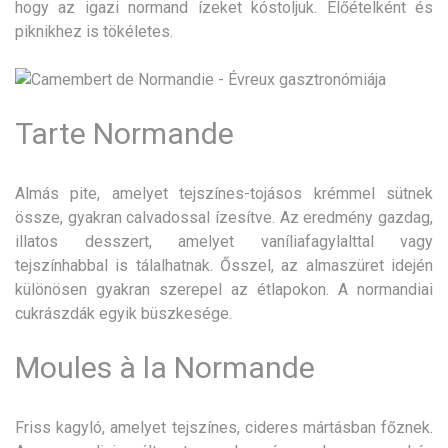
hogy az igazi normand ízeket kóstoljuk. Előételként és
piknikhez is tökéletes.
Tarte Normande
Almás pite, amelyet tejszínes-tojásos krémmel sütnek
össze, gyakran calvadossal ízesítve. Az eredmény gazdag,
illatos desszert, amelyet vaníliafagylalttal vagy
tejszínhabbal is tálalhatnak. Ősszel, az almaszüret idején
különösen gyakran szerepel az étlapokon. A normandiai
cukrászdák egyik büszkesége.
Moules à la Normande
Friss kagyló, amelyet tejszínes, cideres mártásban főznek.