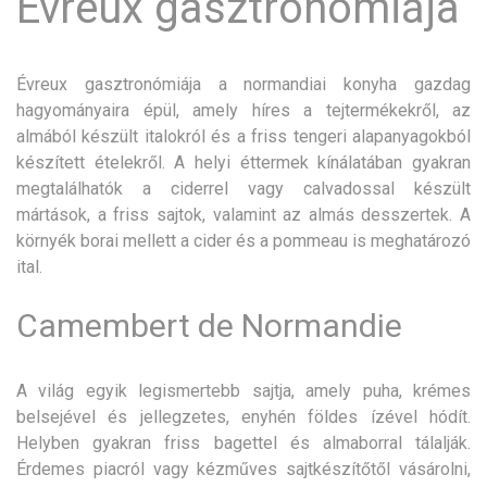
Évreux gasztronómiája
Évreux gasztronómiája a normandiai konyha gazdag
hagyományaira épül, amely híres a tejtermékekről, az
almából készült italokról és a friss tengeri alapanyagokból
készített ételekről. A helyi éttermek kínálatában gyakran
megtalálhatók a ciderrel vagy calvadossal készült
mártások, a friss sajtok, valamint az almás desszertek. A
környék borai mellett a cider és a pommeau is meghatározó
ital.
Camembert de Normandie
A világ egyik legismertebb sajtja, amely puha, krémes
belsejével és jellegzetes, enyhén földes ízével hódít.
Helyben gyakran friss bagettel és almaborral tálalják.
Érdemes piacról vagy kézműves sajtkészítőtől vásárolni,