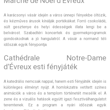
Marché de Noël d’Évreux
A karácsonyi vásár idején a város ünnepi fényekbe öltözik,
és kézműves árusok kínálják portékáikat. Forró csokoládé,
sült gesztenye és helyi édességek illata lengi be a
belvárost. Szabadtéri koncertek és gyermekprogramok
gondoskodnak a jó hangulatról. A vásár a normand téli
időszak egyik fénypontja.
Cathédrale Notre-Dame
d’Évreux esti fényjáték
A katedrális nemcsak nappal, hanem esti fényjáték idején is
különleges élményt nyújt. A homlokzatra vetített színes
animációk a város és a templom történetét mesélik el. A
zene és a vizuális hatások együtt igazi fesztiválhangulatot
teremtenek. Ez a program a nyári időszak egyik