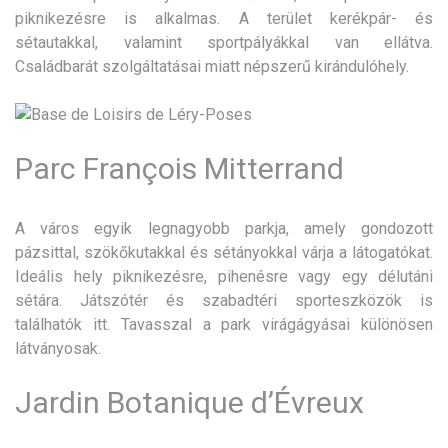
piknikezésre is alkalmas. A terület kerékpár- és
sétautakkal, valamint sportpályákkal van ellátva.
Családbarát szolgáltatásai miatt népszerű kirándulóhely.
Parc François Mitterrand
A város egyik legnagyobb parkja, amely gondozott
pázsittal, szökőkutakkal és sétányokkal várja a látogatókat.
Ideális hely piknikezésre, pihenésre vagy egy délutáni
sétára. Játszótér és szabadtéri sporteszközök is
találhatók itt. Tavasszal a park virágágyásai különösen
látványosak.
Jardin Botanique d’Évreux