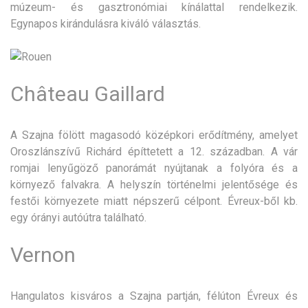
múzeum- és gasztronómiai kínálattal rendelkezik.
Egynapos kirándulásra kiváló választás.
Château Gaillard
A Szajna fölött magasodó középkori erődítmény, amelyet
Oroszlánszívű Richárd építtetett a 12. században. A vár
romjai lenyűgöző panorámát nyújtanak a folyóra és a
környező falvakra. A helyszín történelmi jelentősége és
festői környezete miatt népszerű célpont. Évreux-ből kb.
egy órányi autóútra található.
Vernon
Hangulatos kisváros a Szajna partján, félúton Évreux és