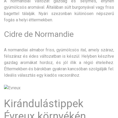
A normandiai változat gazdag és selymes, enyhén
gyümölcsös aromával. Általában sült burgonyával vagy friss
bagettel tálalják. Nyári szezonban különösen népszerű
fogás a helyi éttermekben.
Cidre de Normandie
A normandiai almabor friss, gyümölcsös ital, amely száraz,
félszáraz és édes változatban is készül. Helyben készítve
gazdag aromákat hordoz, és jól illik a régió ételeihez.
Éttermekben és bárokban gyakran kancsóban szolgálják fel.
Ideális választás egy kiadós vacsorához.
Kirándulástippek
Évreux környékén