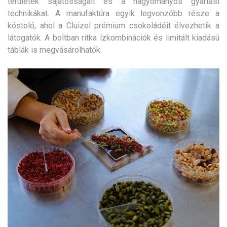
területek sajátosságait és a hagyományos gyártási
technikákat. A manufaktúra egyik legvonzóbb része a
kóstoló, ahol a Cluizel prémium csokoládéit élvezhetik a
látogatók. A boltban ritka ízkombinációk és limitált kiadású
táblák is megvásárolhatók.