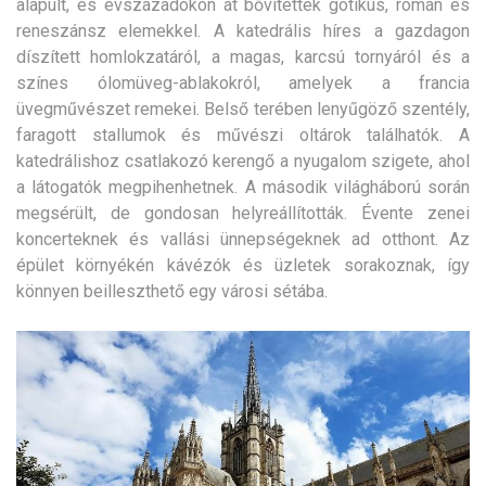
alapult, és évszázadokon át bővítették gótikus, román és
reneszánsz elemekkel. A katedrális híres a gazdagon
díszített homlokzatáról, a magas, karcsú tornyáról és a
színes ólomüveg-ablakokról, amelyek a francia
üvegművészet remekei. Belső terében lenyűgöző szentély,
faragott stallumok és művészi oltárok találhatók. A
katedrálishoz csatlakozó kerengő a nyugalom szigete, ahol
a látogatók megpihenhetnek. A második világháború során
megsérült, de gondosan helyreállították. Évente zenei
koncerteknek és vallási ünnepségeknek ad otthont. Az
épület környékén kávézók és üzletek sorakoznak, így
könnyen beilleszthető egy városi sétába.