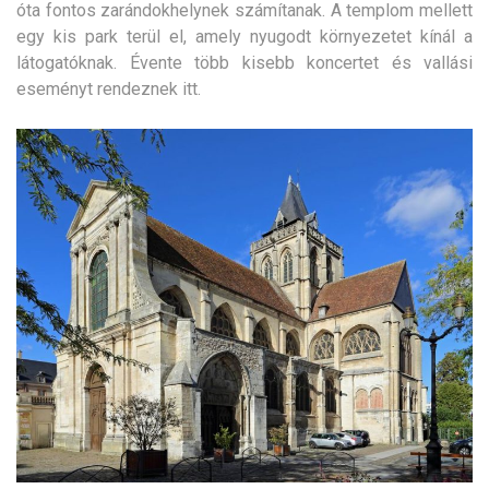
óta fontos zarándokhelynek számítanak. A templom mellett
egy kis park terül el, amely nyugodt környezetet kínál a
látogatóknak. Évente több kisebb koncertet és vallási
eseményt rendeznek itt.