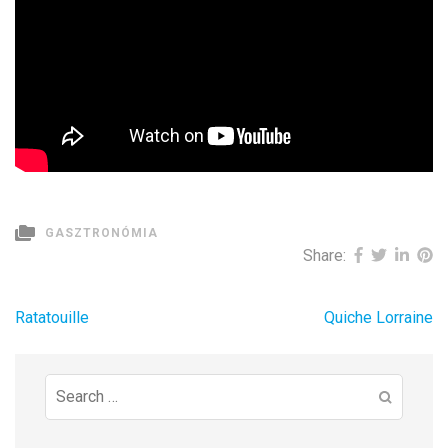
GASZTRONÓMIA
Share:
Bejegyzés
Ratatouille
Quiche Lorraine
navigáció
Search
for: