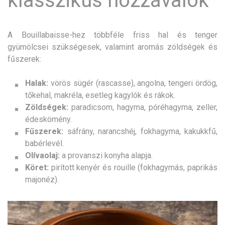
klasszikus hozzávalók
A Bouillabaisse-hez többféle friss hal és tenger
gyümölcsei szükségesek, valamint aromás zöldségek és
fűszerek:
Halak:
vörös sügér (rascasse), angolna, tengeri ördög,
tőkehal, makréla, esetleg kagylók és rákok.
Zöldségek:
paradicsom, hagyma, póréhagyma, zeller,
édeskömény.
Fűszerek:
sáfrány, narancshéj, fokhagyma, kakukkfű,
babérlevél.
Olívaolaj:
a provanszi konyha alapja.
Köret:
pirított kenyér és rouille (fokhagymás, paprikás
majonéz).