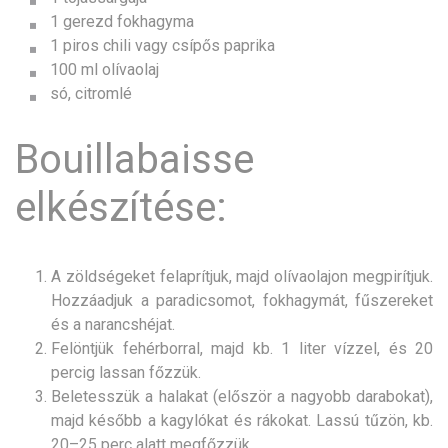
1 gerezd fokhagyma
1 piros chili vagy csípős paprika
100 ml olívaolaj
só, citromlé
Bouillabaisse
elkészítése:
A zöldségeket felaprítjuk, majd olívaolajon megpirítjuk.
Hozzáadjuk a paradicsomot, fokhagymát, fűszereket
és a narancshéjat.
Felöntjük fehérborral, majd kb. 1 liter vízzel, és 20
percig lassan főzzük.
Beletesszük a halakat (először a nagyobb darabokat),
majd később a kagylókat és rákokat. Lassú tűzön, kb.
20–25 perc alatt megfőzzük.