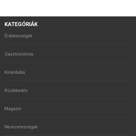
KATEGÓRIÁK
Érdekességek
Gasztronómia
Kirándulás
Közlekedés
Magazin
Nevezetességek