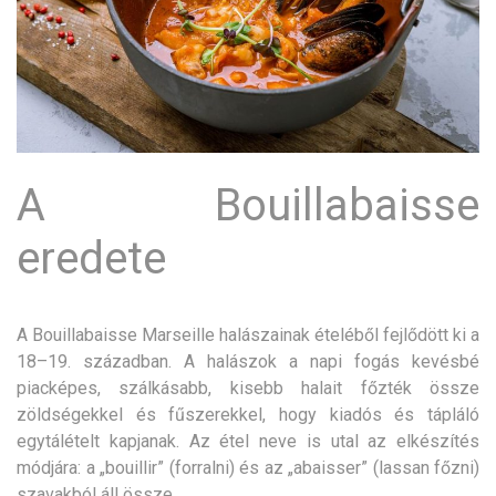
A Bouillabaisse
eredete
A Bouillabaisse Marseille halászainak ételéből fejlődött ki a
18–19. században. A halászok a napi fogás kevésbé
piacképes, szálkásabb, kisebb halait főzték össze
zöldségekkel és fűszerekkel, hogy kiadós és tápláló
egytálételt kapjanak. Az étel neve is utal az elkészítés
módjára: a „bouillir” (forralni) és az „abaisser” (lassan főzni)
szavakból áll össze.