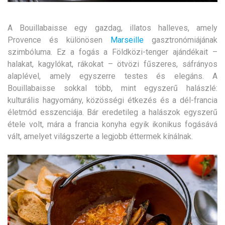
A Bouillabaisse egy gazdag, illatos halleves, amely
Provence és különösen
Marseille
gasztronómiájának
szimbóluma. Ez a fogás a Földközi-tenger ajándékait –
halakat, kagylókat, rákokat – ötvözi fűszeres, sáfrányos
alaplével, amely egyszerre testes és elegáns.
A
Bouillabaisse sokkal több, mint egyszerű halászlé:
kulturális hagyomány, közösségi étkezés és a dél-francia
életmód esszenciája. Bár eredetileg a halászok egyszerű
étele volt, mára a francia konyha egyik ikonikus fogásává
vált, amelyet világszerte a legjobb éttermek kínálnak.