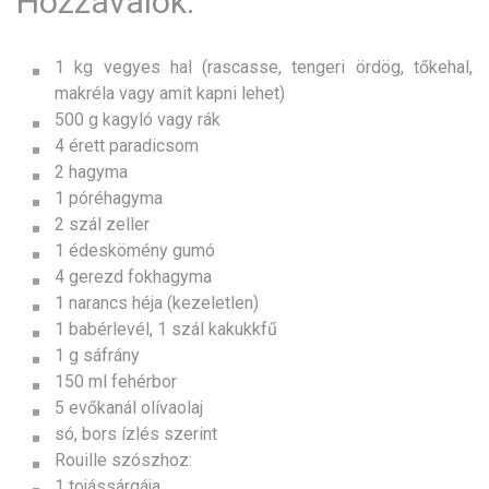
Hozzávalók:
1 kg vegyes hal (rascasse, tengeri ördög, tőkehal,
makréla vagy amit kapni lehet)
500 g kagyló vagy rák
4 érett paradicsom
2 hagyma
1 póréhagyma
2 szál zeller
1 édeskömény gumó
4 gerezd fokhagyma
1 narancs héja (kezeletlen)
1 babérlevél, 1 szál kakukkfű
1 g sáfrány
150 ml fehérbor
5 evőkanál olívaolaj
só, bors ízlés szerint
Rouille szószhoz:
1 tojássárgája