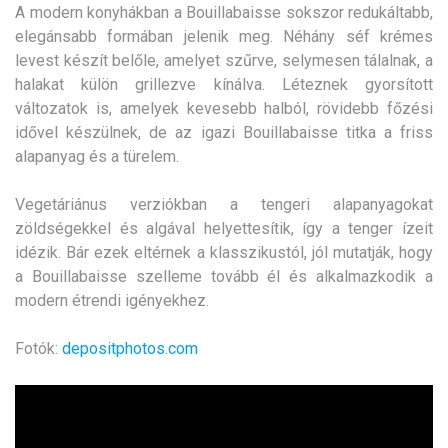
A modern konyhákban a Bouillabaisse sokszor redukáltabb,
elegánsabb formában jelenik meg. Néhány séf krémes
levest készít belőle, amelyet szűrve, selymesen tálalnak, a
halakat külön grillezve kínálva. Léteznek gyorsított
változatok is, amelyek kevesebb halból, rövidebb főzési
idővel készülnek, de az igazi Bouillabaisse titka a friss
alapanyag és a türelem.
Vegetáriánus verziókban a tengeri alapanyagokat
zöldségekkel és algával helyettesítik, így a tenger ízeit
idézik. Bár ezek eltérnek a klasszikustól, jól mutatják, hogy
a Bouillabaisse szelleme tovább él és alkalmazkodik a
modern étrendi igényekhez.
Fotók:
depositphotos.com